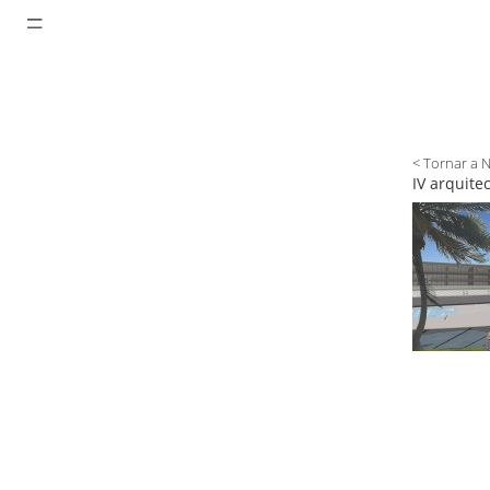
< Tornar a 
IV arquite