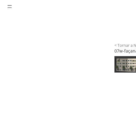
< Tornar a 
07w-façana