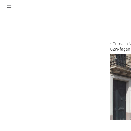
< Tornar a 
02w-façana