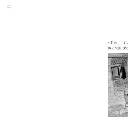
< Tornar a 
IV arquite