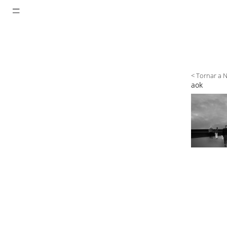
< Tornar a 
aok