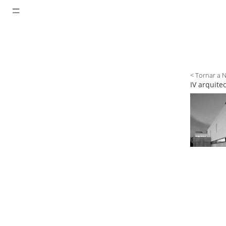
< Tornar a 
IV arquite