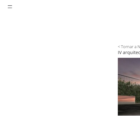
< Tornar a 
IV arquite