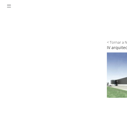
< Tornar a 
IV arquite